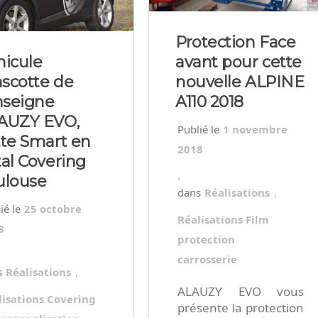
Protection Face
hicule
avant pour cette
scotte de
nouvelle ALPINE
nseigne
A110 2018
AUZY EVO,
1 novembre
tte Smart en
2018
al Covering
,
ulouse
Réalisations
,
25 octobre
Réalisations Film
8
protection
carrosserie
Réalisations
,
ALAUZY EVO vous
lisations Covering
présente la protection