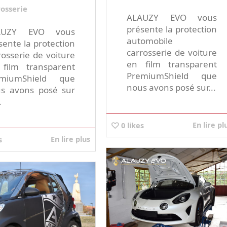
rosserie
ALAUZY EVO vous
présente la protection
AUZY EVO vous
automobile
sente la protection
carrosserie de voiture
rosserie de voiture
en film transparent
film transparent
PremiumShield que
emiumShield que
nous avons posé sur...
s avons posé sur
.
En lire pl
0
likes
En lire plus
s