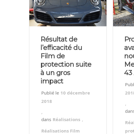
Résultat de
Pr
l’efficacité du
av
Film de
no
protection suite
Me
à un gros
43
impact
10 décembre
201
2018
,
,
Réalisations
,
Réa
Réalisations Film
pro