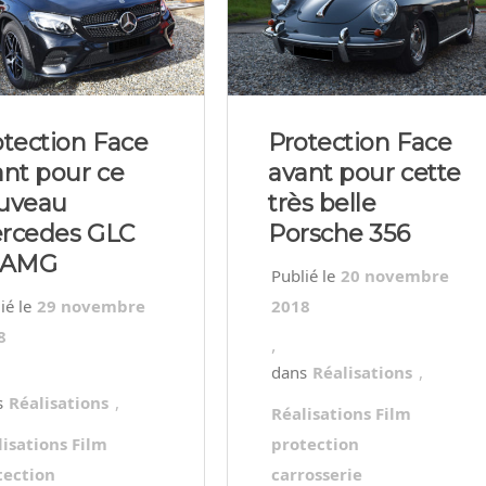
otection Face
Protection Face
ant pour ce
avant pour cette
uveau
très belle
rcedes GLC
Porsche 356
 AMG
20 novembre
29 novembre
2018
8
,
Réalisations
,
Réalisations
,
Réalisations Film
lisations Film
protection
tection
carrosserie