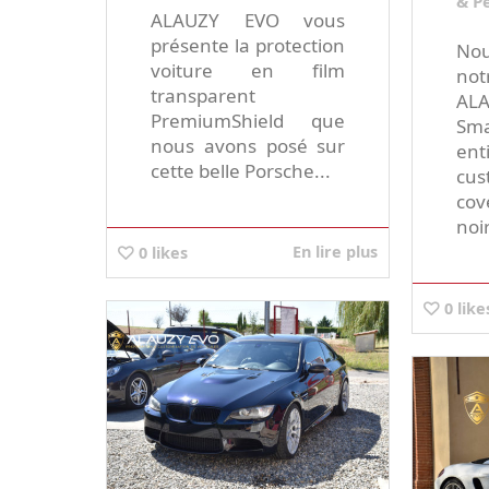
& P
ALAUZY EVO vous
présente la protection
Nou
voiture en film
no
transparent
ALA
PremiumShield que
Sm
nous avons posé sur
ent
cette belle Porsche...
cu
cov
noir
En lire plus
0
likes
0
like