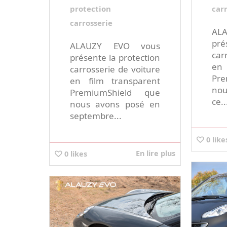
protection
car
carrosserie
AL
pré
ALAUZY EVO vous
car
présente la protection
en 
carrosserie de voiture
Pr
en film transparent
nou
PremiumShield que
ce..
nous avons posé en
septembre...
0
like
En lire plus
0
likes