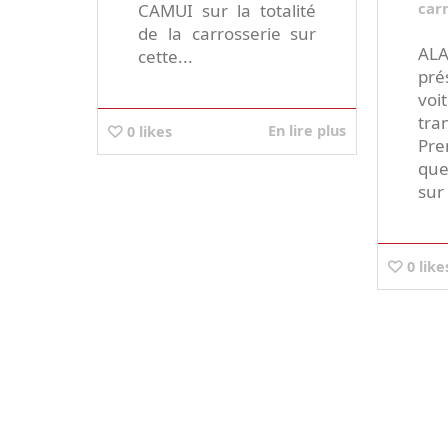
car
CAMUI sur la totalité
de la carrosserie sur
AL
cette...
pré
vo
tra
En lire plus
0
likes
Pr
que
sur 
0
like