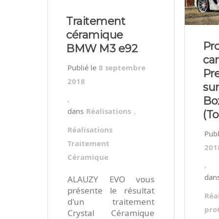
Traitement
céramique
Pr
BMW M3 e92
car
8 septembre
Pr
2018
su
,
Bo
Réalisations
,
(T
Réalisations
Traitement
201
Céramique
,
ALAUZY EVO vous
présente le résultat
Réa
d'un traitement
pro
Crystal Céramique