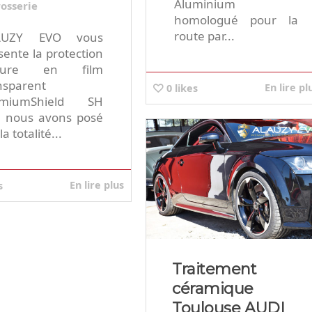
Aluminium
rosserie
homologué pour la
route par...
AUZY EVO vous
sente la protection
iture en film
nsparent
En lire pl
0
likes
emiumShield SH
 nous avons posé
la totalité...
En lire plus
s
Traitement
céramique
Toulouse AUDI