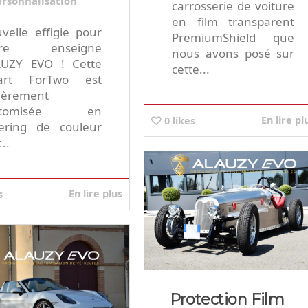
ersonnalisation
carrosserie de voiture
en film transparent
velle effigie pour
PremiumShield que
tre enseigne
nous avons posé sur
UZY EVO ! Cette
cette...
art ForTwo est
ièrement
stomisée en
En lire pl
0
likes
ering de couleur
...
En lire plus
s
Protection Film