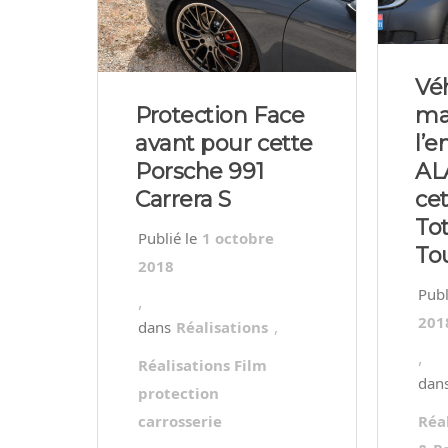
Vé
Protection Face
ma
avant pour cette
l’e
Porsche 991
AL
Carrera S
ce
Tot
1 octobre
To
2018
,
201
Réalisations
,
,
Réalisations Film
protection
carrosserie
Réa