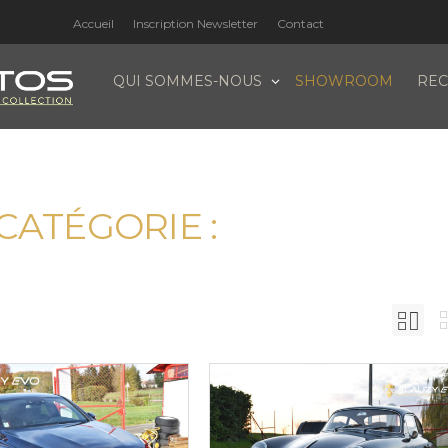
Accueil
Inscription Newsletter
Contact
QUI SOMMES-NOUS
SHOWROOM
REC
CATÉGORIE :