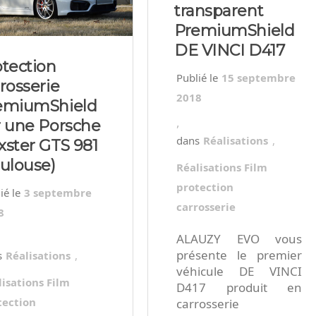
transparent
PremiumShield
DE VINCI D417
otection
15 septembre
rosserie
2018
emiumShield
,
r une Porsche
Réalisations
,
xster GTS 981
oulouse)
Réalisations Film
protection
3 septembre
carrosserie
8
ALAUZY EVO vous
présente le premier
Réalisations
,
véhicule DE VINCI
lisations Film
D417 produit en
tection
carrosserie